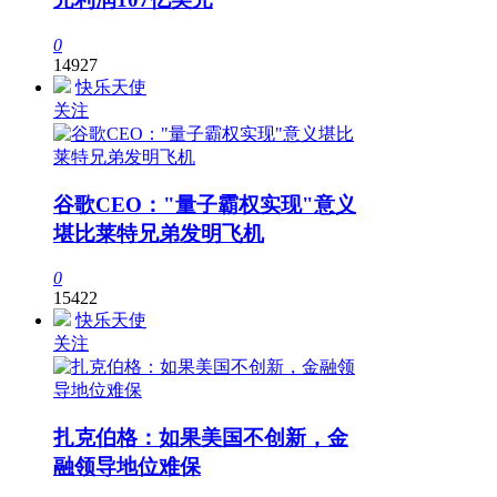
0
14927
快乐天使
关注
谷歌CEO："量子霸权实现"意义
堪比莱特兄弟发明飞机
0
15422
快乐天使
关注
扎克伯格：如果美国不创新，金
融领导地位难保