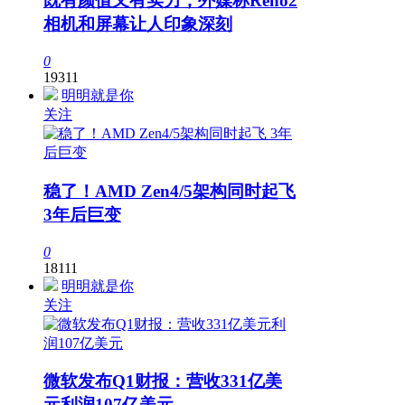
既有颜值又有实力，外媒称Reno2
相机和屏幕让人印象深刻
0
19311
明明就是你
关注
稳了！AMD Zen4/5架构同时起飞
3年后巨变
0
18111
明明就是你
关注
微软发布Q1财报：营收331亿美
元利润107亿美元