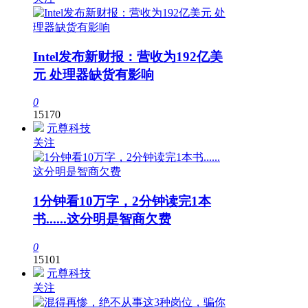
Intel发布新财报：营收为192亿美
元 处理器缺货有影响
0
15170
元尊科技
关注
1分钟看10万字，2分钟读完1本
书......这分明是智商欠费
0
15101
元尊科技
关注