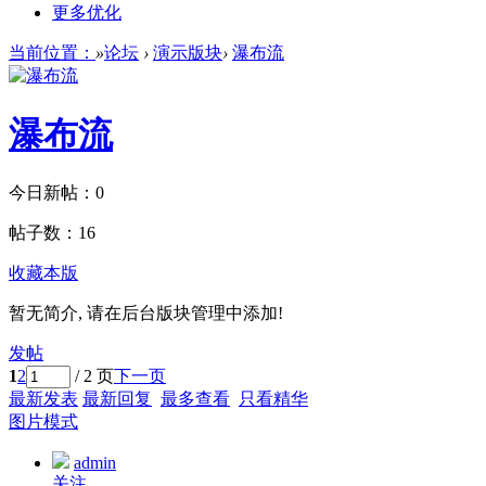
更多优化
当前位置：
»
论坛
›
演示版块
›
瀑布流
瀑布流
今日新帖：
0
帖子数：
16
收藏本版
暂无简介, 请在后台版块管理中添加!
发帖
1
2
/ 2 页
下一页
最新发表
最新回复
最多查看
只看精华
图片模式
admin
关注