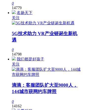
0
14779
名扬天下
关注
5G技术助力 VR产业链诞生新机
遇
0
14798
我们都是好孩子
关注
滴滴：客服团队扩大至9000人，
144城市获网约车牌照
0
14162