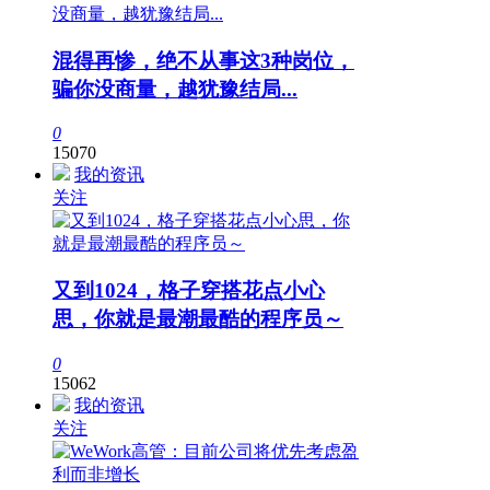
混得再惨，绝不从事这3种岗位，
骗你没商量，越犹豫结局...
0
15070
我的资讯
关注
又到1024，格子穿搭花点小心
思，你就是最潮最酷的程序员～
0
15062
我的资讯
关注