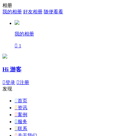
相册
我的相册
好友相册
随便看看
我的相册

1
Hi 游客

登录

注册
发现

首页

资讯

案例

服务

联系

关于我们