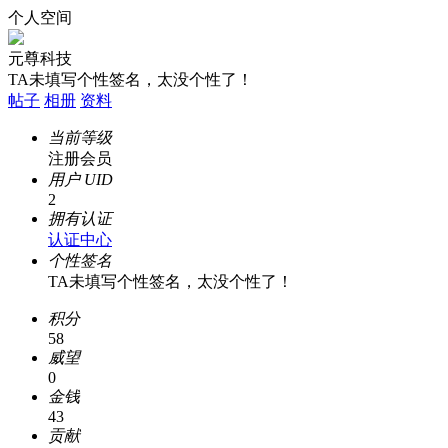
个人空间
元尊科技
TA未填写个性签名，太没个性了！
帖子
相册
资料
当前等级
注册会员
用户 UID
2
拥有认证
认证中心
个性签名
TA未填写个性签名，太没个性了！
积分
58
威望
0
金钱
43
贡献