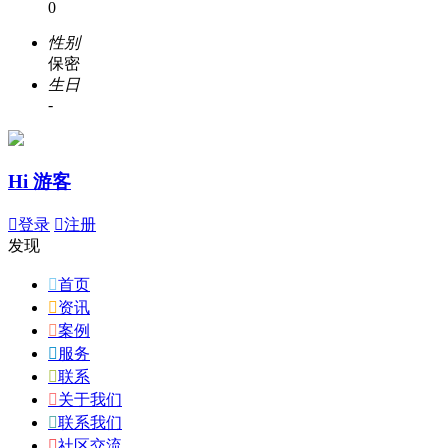
0
性别
保密
生日
-
Hi 游客

登录

注册
发现

首页

资讯

案例

服务

联系

关于我们

联系我们

社区交流