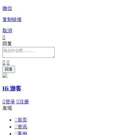
微信
复制链接
取消

回复


Hi 游客

登录

注册
发现

首页

资讯

案例