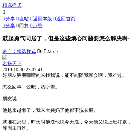
精选样式


分享

发帖

返回本版

返回首页

分享

回复

点赞
鼓起勇气同居了，但是这些烦心问题要怎么解决啊~
来自：
精选样式

0

22517
名扬天下
2019-10-30 23:07:41
好朋友哭哭啼啼的来找我说，能不能陪我聊会啊，我难过。
怎么回事，说吧，我听着。
朋友说：
他越来越懒了，我来大姨妈了他都不洗衣服。
就堆在那里，昨天叫他洗他说今天洗，今天他又说上班好累，
等周末再洗。