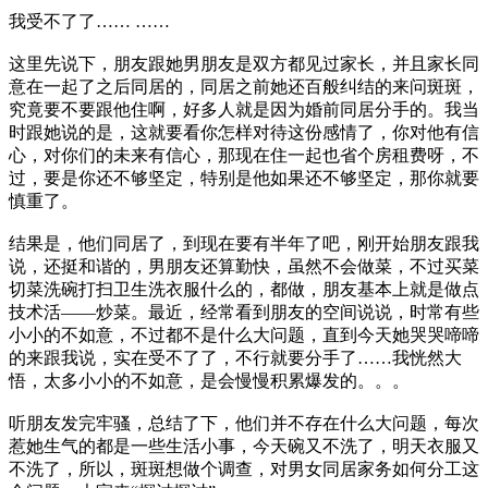
我受不了了…… ……
这里先说下，朋友跟她男朋友是双方都见过家长，并且家长同
意在一起了之后同居的，同居之前她还百般纠结的来问斑斑，
究竟要不要跟他住啊，好多人就是因为婚前同居分手的。我当
时跟她说的是，这就要看你怎样对待这份感情了，你对他有信
心，对你们的未来有信心，那现在住一起也省个房租费呀，不
过，要是你还不够坚定，特别是他如果还不够坚定，那你就要
慎重了。
结果是，他们同居了，到现在要有半年了吧，刚开始朋友跟我
说，还挺和谐的，男朋友还算勤快，虽然不会做菜，不过买菜
切菜洗碗打扫卫生洗衣服什么的，都做，朋友基本上就是做点
技术活——炒菜。最近，经常看到朋友的空间说说，时常有些
小小的不如意，不过都不是什么大问题，直到今天她哭哭啼啼
的来跟我说，实在受不了了，不行就要分手了……我恍然大
悟，太多小小的不如意，是会慢慢积累爆发的。。。
听朋友发完牢骚，总结了下，他们并不存在什么大问题，每次
惹她生气的都是一些生活小事，今天碗又不洗了，明天衣服又
不洗了，所以，斑斑想做个调查，对男女同居家务如何分工这